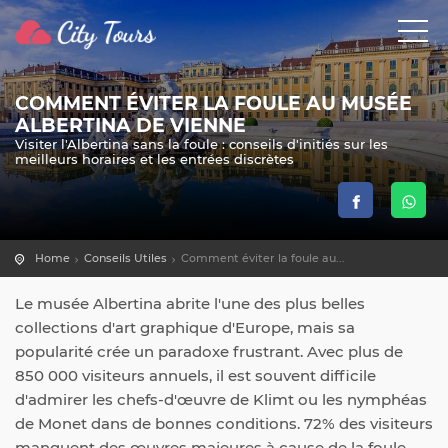
COMMENT ÉVITER LA FOULE AU MUSÉE
ALBERTINA DE VIENNE
Visiter l'Albertina sans la foule : conseils d'initiés sur les
meilleurs horaires et les entrées discrètes
Home
Conseils Utiles
Comment éviter la foule au...
Le musée Albertina abrite l'une des plus belles
collections d'art graphique d'Europe, mais sa
popularité crée un paradoxe frustrant. Avec plus de
850 000 visiteurs annuels, il est souvent difficile
d'admirer les chefs-d'œuvre de Klimt ou les nymphéas
de Monet dans de bonnes conditions. 72% des visiteurs
manquent des œuvres majeures à cause de la foule.