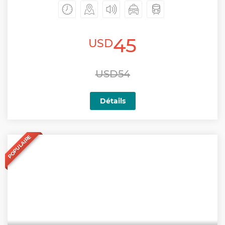
45
USD
USD54
Détails
POPULAIRE