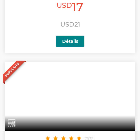
17
USD
USD21
Détails
POPULAIRE
(7532)