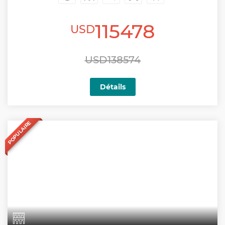
115478
USD
USD138574
Détails
POPULAIRE