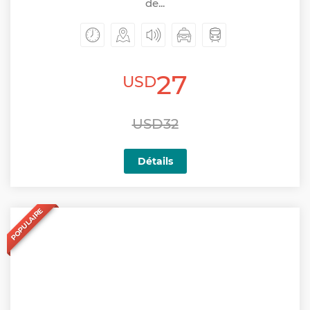
de...
27
USD
USD32
Détails
POPULAIRE