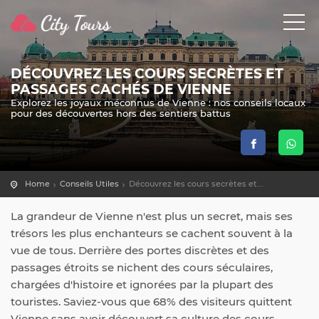
DÉCOUVREZ LES COURS SECRÈTES ET
PASSAGES CACHÉS DE VIENNE
Explorez les joyaux méconnus de Vienne : nos conseils locaux
pour des découvertes hors des sentiers battus
Home
Conseils Utiles
Découvrez les cours secrètes et...
La grandeur de Vienne n'est plus un secret, mais ses
trésors les plus enchanteurs se cachent souvent à la
vue de tous. Derrière des portes discrètes et des
passages étroits se nichent des cours séculaires,
chargées d'histoire et ignorées par la plupart des
touristes. Saviez-vous que 68% des visiteurs quittent
Vienne sans avoir découvert sa culture des cours