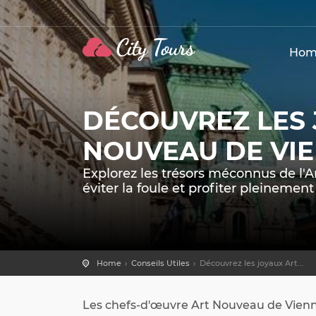
Hom
DÉCOUVREZ LES 
NOUVEAU DE VI
Explorez les trésors méconnus de l'A
éviter la foule et profiter pleinement
Home
Conseils Utiles
Découvrez les joyaux Art...
Les chefs-d'œuvre Art Nouveau de Vienn