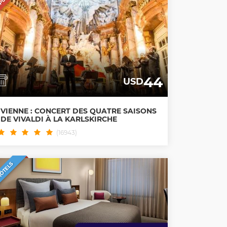
44
USD
VIENNE : CONCERT DES QUATRE SAISONS
DE VIVALDI À LA KARLSKIRCHE
(16943)
ÔTELS