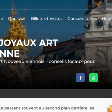
e
Quoi voir
Billets et Visites
Conseils Utiles
Hôte
JOYAUX ART
ENNE
rt Nouveau viennois - conseils locaux pour
PO
e passent souvent au second plan derrière les