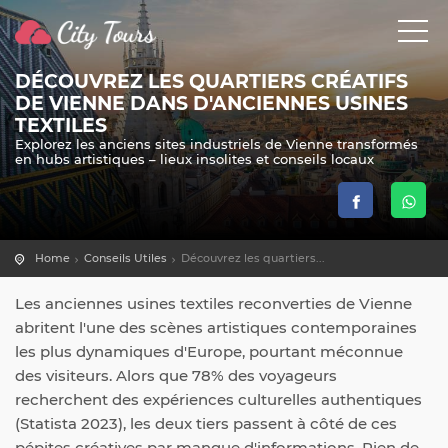
DÉCOUVREZ LES QUARTIERS CRÉATIFS
DE VIENNE DANS D'ANCIENNES USINES
TEXTILES
Explorez les anciens sites industriels de Vienne transformés
en hubs artistiques – lieux insolites et conseils locaux
Home
Conseils Utiles
Découvrez les quartiers...
Les anciennes usines textiles reconverties de Vienne
abritent l'une des scènes artistiques contemporaines
les plus dynamiques d'Europe, pourtant méconnue
des visiteurs. Alors que 78% des voyageurs
recherchent des expériences culturelles authentiques
(Statista 2023), les deux tiers passent à côté de ces
pépites créatives par manque d'informations. Rien de