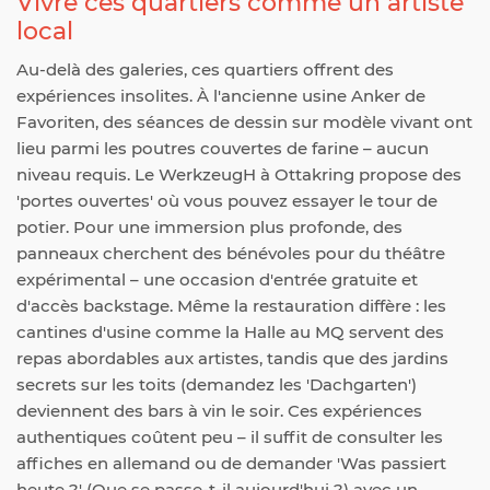
Vivre ces quartiers comme un artiste
local
Au-delà des galeries, ces quartiers offrent des
expériences insolites. À l'ancienne usine Anker de
Favoriten, des séances de dessin sur modèle vivant ont
lieu parmi les poutres couvertes de farine – aucun
niveau requis. Le WerkzeugH à Ottakring propose des
'portes ouvertes' où vous pouvez essayer le tour de
potier. Pour une immersion plus profonde, des
panneaux cherchent des bénévoles pour du théâtre
expérimental – une occasion d'entrée gratuite et
d'accès backstage. Même la restauration diffère : les
cantines d'usine comme la Halle au MQ servent des
repas abordables aux artistes, tandis que des jardins
secrets sur les toits (demandez les 'Dachgarten')
deviennent des bars à vin le soir. Ces expériences
authentiques coûtent peu – il suffit de consulter les
affiches en allemand ou de demander 'Was passiert
heute ?' (Que se passe-t-il aujourd'hui ?) avec un