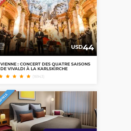
44
USD
VIENNE : CONCERT DES QUATRE SAISONS
DE VIVALDI À LA KARLSKIRCHE
(16943)
ÔTELS