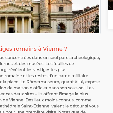
tiges romains à Vienne ?
as concentrées dans un seul parc archéologique,
rnes et des musées. Les fouilles de
rg, révèlent les vestiges les plus
romaine et les restes d'un camp militaire
sur la place. Le Römermuseum, quant à lui, expose
on de maison d'officier dans son sous-sol. Les
ces deux sites – ils offrent l'image la plus
n de Vienne. Des lieux moins connus, comme
cathédrale Saint-Étienne, valent le détour si vous
els pour une première visite. Notez que de