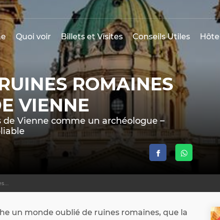
e
Quoi voir
Billets et Visites
Conseils Utiles
Hôte
RUINES ROMAINES
E VIENNE
és de Vienne comme un archéologue –
liable
s...
PO
che un monde oublié de ruines romaines, que la