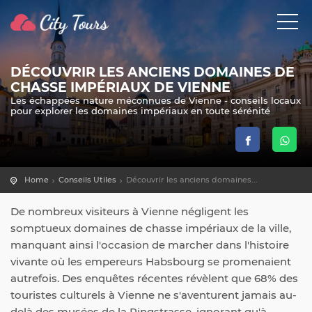
DÉCOUVRIR LES ANCIENS DOMAINES DE
CHASSE IMPÉRIAUX DE VIENNE
Les échappées nature méconnues de Vienne - conseils locaux
pour explorer les domaines impériaux en toute sérénité
Home
Conseils Utiles
Découvrir les anciens domaines...
De nombreux visiteurs à Vienne négligent les
somptueux domaines de chasse impériaux de la ville,
manquant ainsi l'occasion de marcher dans l'histoire
vivante où les empereurs Habsbourg se promenaient
autrefois. Des enquêtes récentes révèlent que 68% des
touristes culturels à Vienne ne s'aventurent jamais au-
delà des musées de la Ringstrasse, ignorant qu'à