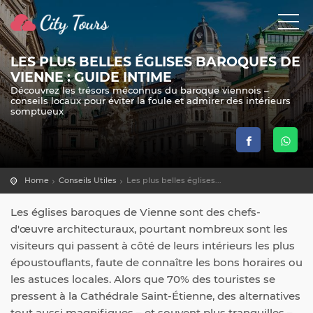
LES PLUS BELLES ÉGLISES BAROQUES DE
VIENNE : GUIDE INTIME
Découvrez les trésors méconnus du baroque viennois –
conseils locaux pour éviter la foule et admirer des intérieurs
somptueux
Home
Conseils Utiles
Les plus belles églises...
Les églises baroques de Vienne sont des chefs-
d'œuvre architecturaux, pourtant nombreux sont les
visiteurs qui passent à côté de leurs intérieurs les plus
époustouflants, faute de connaître les bons horaires ou
les astuces locales. Alors que 70% des touristes se
pressent à la Cathédrale Saint-Étienne, des alternatives
tout aussi magnifiques – et souvent plus tranquilles –