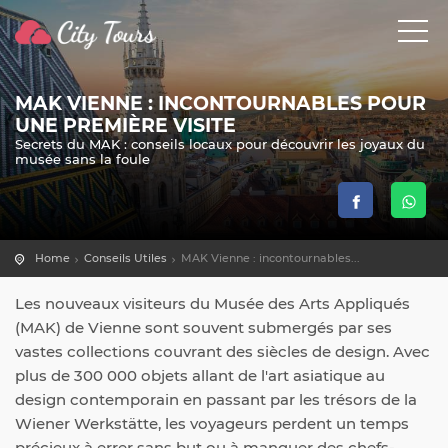
MAK VIENNE : INCONTOURNABLES POUR
UNE PREMIÈRE VISITE
Secrets du MAK : conseils locaux pour découvrir les joyaux du
musée sans la foule
Home
Conseils Utiles
MAK Vienne : incontournables...
Les nouveaux visiteurs du Musée des Arts Appliqués
(MAK) de Vienne sont souvent submergés par ses
vastes collections couvrant des siècles de design. Avec
plus de 300 000 objets allant de l'art asiatique au
design contemporain en passant par les trésors de la
Wiener Werkstätte, les voyageurs perdent un temps
précieux à errer sans but ou à manquer des chefs-