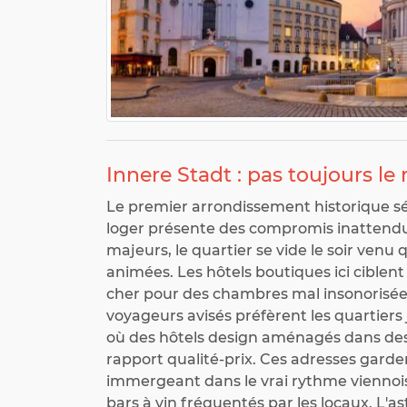
Innere Stadt : pas toujours le
Le premier arrondissement historique sé
loger présente des compromis inattendus
majeurs, le quartier se vide le soir ven
animées. Les hôtels boutiques ici ciblent
cher pour des chambres mal insonorisée
voyageurs avisés préfèrent les quartier
où des hôtels design aménagés dans des
rapport qualité-prix. Ces adresses garden
immergeant dans le vrai rythme viennois 
bars à vin fréquentés par les locaux. L'as