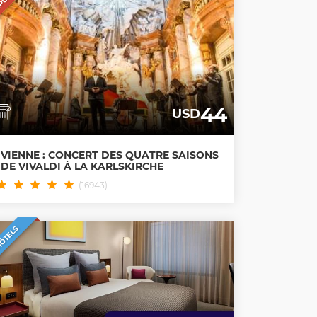
44
USD
VIENNE : CONCERT DES QUATRE SAISONS
DE VIVALDI À LA KARLSKIRCHE
(16943)
ÔTELS