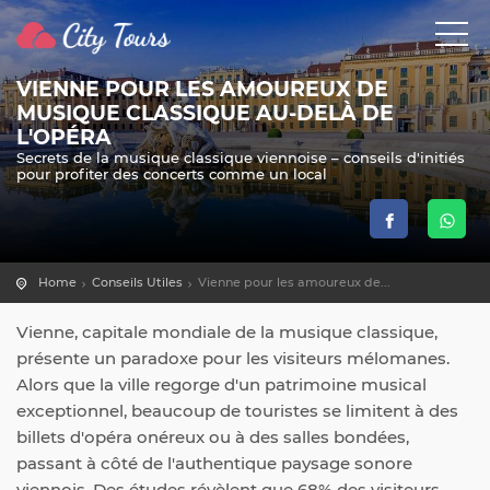
VIENNE POUR LES AMOUREUX DE
MUSIQUE CLASSIQUE AU-DELÀ DE
L'OPÉRA
Secrets de la musique classique viennoise – conseils d'initiés
pour profiter des concerts comme un local
Home
Conseils Utiles
Vienne pour les amoureux de...
Vienne, capitale mondiale de la musique classique,
présente un paradoxe pour les visiteurs mélomanes.
Alors que la ville regorge d'un patrimoine musical
exceptionnel, beaucoup de touristes se limitent à des
billets d'opéra onéreux ou à des salles bondées,
passant à côté de l'authentique paysage sonore
viennois. Des études révèlent que 68% des visiteurs