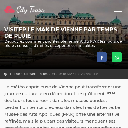
VISITER LE MAK DE VIENNE PAR TEMPS
DE PLUIE
Découvrez comment profiter pleinement du MAK les jours de
pluie : conseils d'initiés et expériences insolites
Home
Conseils Utiles
Visiter le MAK de Vienne par...
La météo capricieuse de Vienne peut transformer une
journée culturelle en déception. Lorsqu'il pleut, 63%
des touristes se ruent dans les musées bondés,
perdant un temps précieux dans les files d'attente. Le
Musée des Arts Appliqués (MAK) offre une alternative
raffinée, mais la plupart des visiteurs manquent ses
expositions soignées et son architecture grandiose en