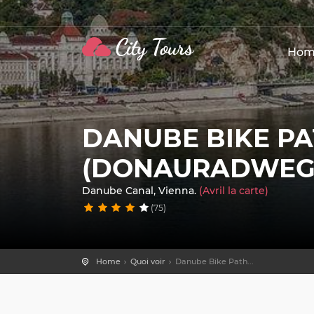
Hom
DANUBE BIKE P
(DONAURADWEG
Danube Canal, Vienna.
(Avril la carte)
(75)
Home
Quoi voir
Danube Bike Path...