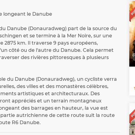
PO
le longeant le Danube
e du Danube (Donauradweg) part de la source du
hingen et se termine à la Mer Noire, sur une
e 2875 km. Il traverse 9 pays européens,
'un côté ou de l'autre du Danube. Cela permet
traverser des rivières pittoresques à plusieurs
able du Danube (Donauradweg), un cycliste verra
relles, des villes et des monastères célèbres,
iments artistiques et architecturaux. Des
seront appréciés et un terrain montagneux
PO
longeant des barrages en hauteur, la vue est
 partie autrichienne de cette route suit la route
route R6 Danube.