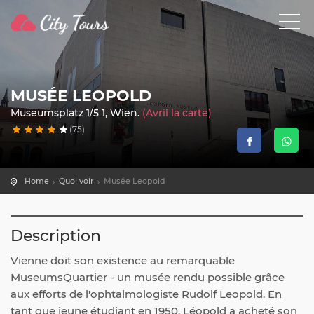
MUSÉE LEOPOLD
Museumsplatz 1/5 1, Wien.
(Avril la carte)
(75)
Home
Quoi voir
Musée Leopold
Description
Vienne doit son existence au remarquable
MuseumsQuartier - un musée rendu possible grâce
aux efforts de l'ophtalmologiste Rudolf Leopold. En
tant que jeune étudiant en 1950, Léopold a acheté son