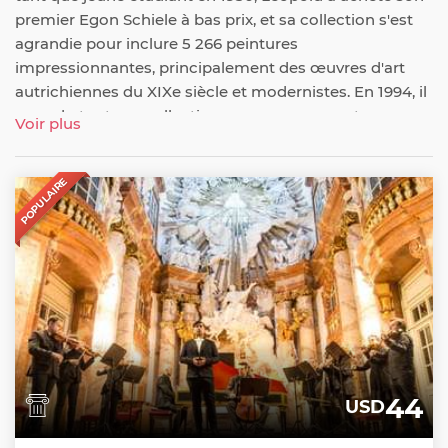
premier Egon Schiele à bas prix, et sa collection s'est
agrandie pour inclure 5 266 peintures
impressionnantes, principalement des œuvres d'art
autrichiennes du XIXe siècle et modernistes. En 1994, il
a vendu toute sa collection au gouvernement
Voir plus
autrichien pour une somme de 160 millions d'euros -
un prix qui représentait environ un cinquième de la
POPULAIRE
valeur réelle de la collection. Au dernier étage du
MuseumsQuartier, les visiteurs peuvent également
profiter du Cafe Leopold, un bar branché.
44
USD