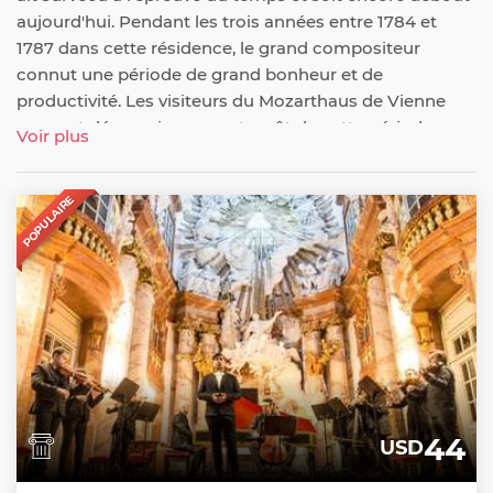
aujourd'hui. Pendant les trois années entre 1784 et
1787 dans cette résidence, le grand compositeur
connut une période de grand bonheur et de
productivité. Les visiteurs du Mozarthaus de Vienne
peuvent découvrir un avant-goût de cette période
Voir plus
grâce à des expositions présentant des copies de ses
partitions musicales et de ses peintures, ainsi que des
POPULAIRE
audioguides gratuits qui donnent vie à l'histoire de sa
vie ici.
44
USD