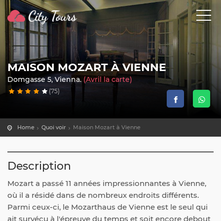
MAISON MOZART À VIENNE
Domgasse 5, Vienna.
(Avril la carte)
(75)
Home
Quoi voir
Maison Mozart à Vienne
Description
Mozart a passé 11 années impressionnantes à Vienne,
où il a résidé dans de nombreux endroits différents.
Parmi ceux-ci, le Mozarthaus de Vienne est le seul qui
ait survécu à l'épreuve du temps et soit encore debout