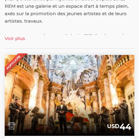
REM est une galerie et un espace d'art à temps plein,
axés sur la promotion des jeunes artistes et de leurs
artistes. travaux.
Le mouvement des yeux de lapin (REM) présente des
Voir plus
œuvres d'artistes et d'illustrateurs nationaux et
internationaux. La galerie fait également office
POPULAIRE
d'agence d'illustration. La galerie abrite un café
agréable où vous pourrez déguster un café, des
collations légères, des plats du jour et des friandises.
44
USD