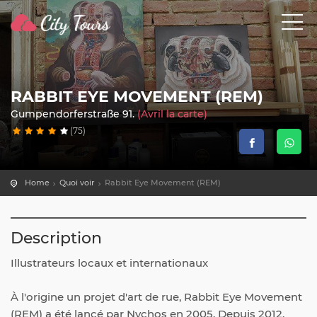
RABBIT EYE MOVEMENT (REM)
Gumpendorferstraße 91.
(Avril la carte)
(75)
Home
Quoi voir
Rabbit Eye Movement (REM)
Description
Illustrateurs locaux et internationaux
À l'origine un projet d'art de rue, Rabbit Eye Movement
(REM) a été lancé par Nychos en 2005. Depuis 2012,