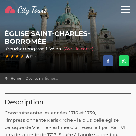
ÉGLISE SAINT-CHARLES-
BORROMÉE
Kreuzherrengasse 1, Wien.
(Avril la carte)
(75)
Home
Quoi voir
Église...
Description
Construite entre les années 1716 et 1739,
l'impressionnante Karlskirche - la plus belle église
baroque de Vienne - est née d'un vœu fait par Karl VI
lors de la peste de 1713. Située à l'angle sud-est du