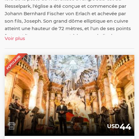
Resselpark, l'église a été conçue et commencée par
Johann Bernhard Fischer von Erlach et achevée par
son fils, Joseph. Son grand dôme elliptique en cuivre
atteint une hauteur de 72 mètres, et l'un de ses points
forts est l'ascenseur menant à la coupole (inclus avec
Voir plus
l'admission) qui offre une vue rapprochée des fresques
complexes peintes par Johann Michael Rottmayr.
POPULAIRE
44
USD