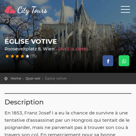
ÉGLISE VOTIVE
Rooseveltplatz 8, Wien .
(Avril la carte)
(75)
Home
Quoi voir
Église votive
Description
En 1853, Franz Josef I a eu la chance de survivre à une
tentative d'assassinat par un Hongrois qui tentait de le
poignarder, mais ne parvenait pas à trouver son cou à
travers son col. En remerciement pour sa bonne