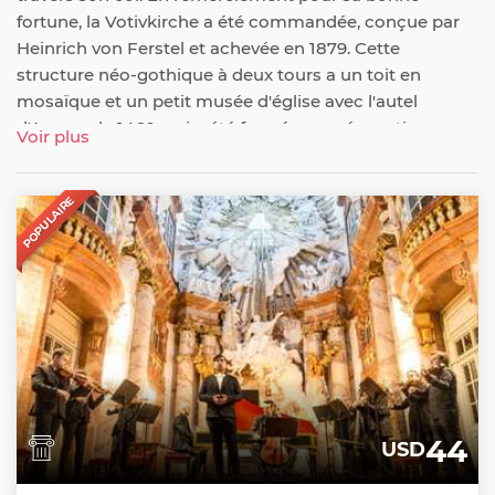
fortune, la Votivkirche a été commandée, conçue par
Heinrich von Ferstel et achevée en 1879. Cette
structure néo-gothique à deux tours a un toit en
mosaïque et un petit musée d'église avec l'autel
d'Anvers de 1460, qui a été fermé pour rénovation. en
Voir plus
2019 et aucune date de réouverture n'a été fixée.
POPULAIRE
44
USD