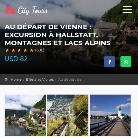
AU DÉPART DE VIENNE :
EXCURSION À HALLSTATT,
MONTAGNES ET LACS ALPINS
(606)
USD
82
Home
Billets et Visites
Au départ de...