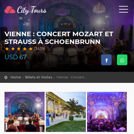
VIENNE : CONCERT MOZART ET
STRAUSS À SCHOENBRUNN
(3459)
USD
67
Home
Billets et Visites
Vienne : Concert...