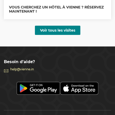
Schönbrunn de 10h00 à 18h30, ou au guichet de la 
VOUS CHERCHEZ UN HÔTEL À VIENNE ? RÉSERVEZ
salle de concert entre 19h00 et 20h30.

MAINTENANT !
**Bon à savoir :**  Pour certaines dates, le concert peut 
exceptionnellement se dérouler dans la Grande 
Voir tous les visites
Galerie, la Salle Blanche-Or du Palais, le Théâtre du 
Château de Schönbrunn, ou dans d'autres salles de 
concert viennoises prestigieuses.  Préparez-vous à 
vivre une soirée mémorable !
Besoin d'aide?
help@vienne.in