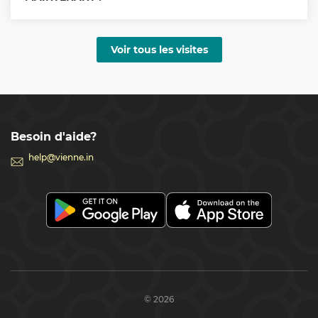
• Cathédrale Saint-Étienne (y compris les tours sud et 
nord)

• Visite guidée du palais de la Hofburg et du musée 
Voir tous les visites
Sissi

• Le Kunsthistorisches Museum

• La grande roue

• Le zoo de Schönbrunn

• MAK – Musée des arts appliqués

Besoin d'aide?
• Tour du Danube

help@vienne.in
• Voyage dans le temps à Vienne

• Le voyage incroyable de Sissi

• Concert de musique classique à la Maison de la 
musique

• Trésor impérial (Schatzkammer)

• Entrée à la Maison de la musique

• Visite à pied de Vienne de 2 heures

• Le nouveau palais de la Hofburg

• Maison de Mozart à Vienne

© 2026
• Musée du Théâtre
