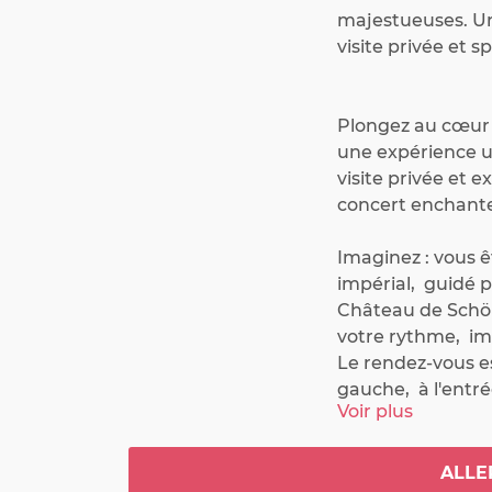
majestueuses. Une
visite privée et s
Plongez au cœur d
une expérience u
visite privée et ex
concert enchanteu
Imaginez : vous 
impérial,  guidé 
Château de Schön
votre rythme,  im
Le rendez-vous est
gauche,  à l'entr
Voir plus
Vers 20h00, les p
musical inoubliab
ALLE