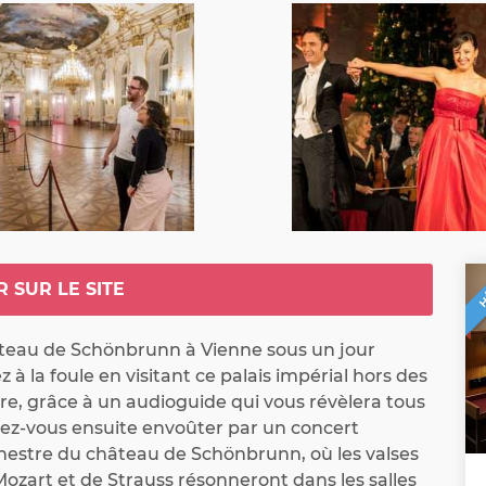
H
R SUR LE SITE
teau de Schönbrunn à Vienne sous un jour 
à la foule en visitant ce palais impérial hors des 
e, grâce à un audioguide qui vous révèlera tous 
ssez-vous ensuite envoûter par un concert 
hestre du château de Schönbrunn, où les valses 
zart et de Strauss résonneront dans les salles 