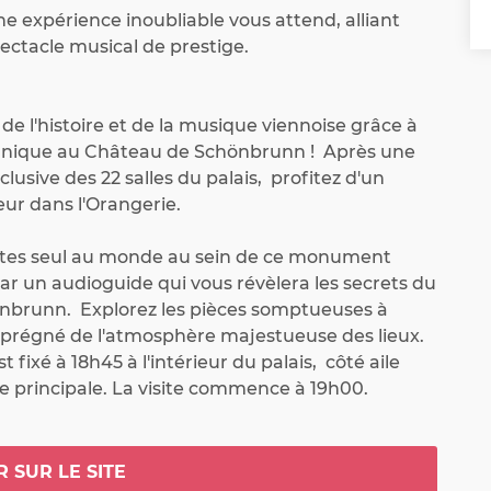
 expérience inoubliable vous attend, alliant 
pectacle musical de prestige.
e l'histoire et de la musique viennoise grâce à 
nique au Château de Schönbrunn !  Après une 
clusive des 22 salles du palais,  profitez d'un 
r dans l'Orangerie.

êtes seul au monde au sein de ce monument 
par un audioguide qui vous révèlera les secrets du 
brunn.  Explorez les pièces somptueuses à 
prégné de l'atmosphère majestueuse des lieux.  
 fixé à 18h45 à l'intérieur du palais,  côté aile 
ée principale. La visite commence à 19h00.

ortes de l'Orangerie s'ouvrent sur un spectacle 
le. Laissez-vous transporter par les mélodies 
R SUR LE SITE