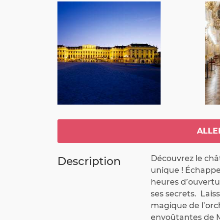
ALLE
Découvrez le châ
Description
unique ! Échappez 
heures d’ouvertur
ses secrets.  Lai
magique de l’orc
envoûtantes de Mo