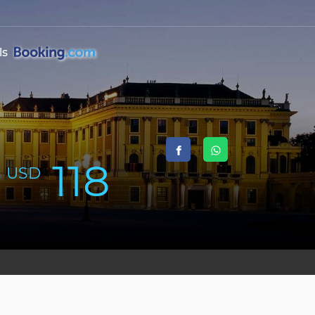
ls
118
USD