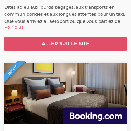
Dites adieu aux lourds bagages, aux transports en 
commun bondés et aux longues attentes pour un taxi. 
Que vous arriviez à l'aéroport ou que vous partiez de 
Voir plus
votre hôtel, votre chauffeur vous attendra avec une 
pancarte à votre nom, pour un accueil personnalisé et 
un trajet sans encombre.
ALLER SUR LE SITE
HÔTELS