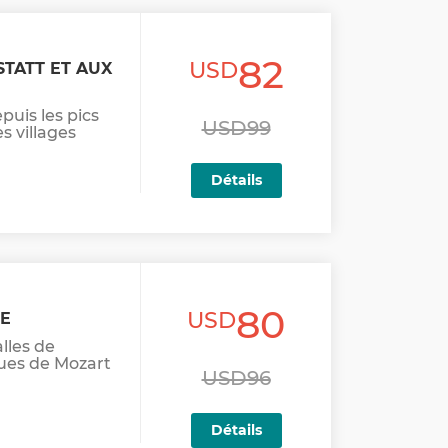
82
USD
STATT ET AUX
puis les pics
USD99
s villages
Détails
80
USD
ÉE
alles de
ues de Mozart
USD96
Détails