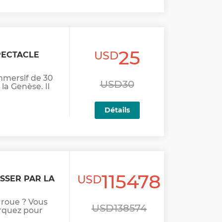
25
USD
PECTACLE
immersif de 30
USD30
la Genèse. Il
Détails
115478
USD
SSER PAR LA
 roue ? Vous
USD138574
arquez pour