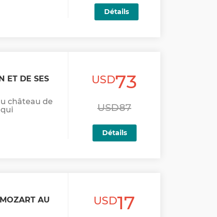
Détails
73
USD
N ET DE SES
 du château de
USD87
 qui
Détails
17
USD
T MOZART AU