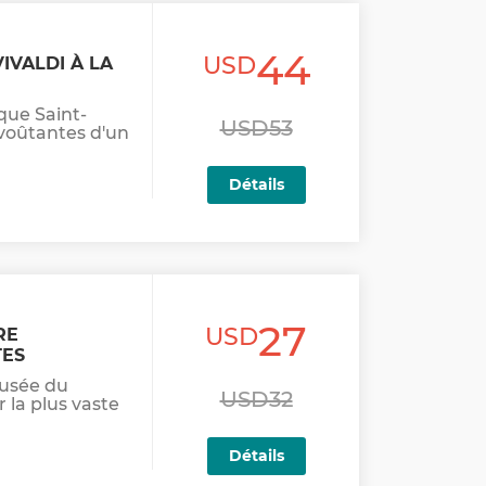
44
USD
IVALDI À LA
que Saint-
USD53
voûtantes d'un
Détails
27
USD
RE
TES
musée du
USD32
 la plus vaste
Détails