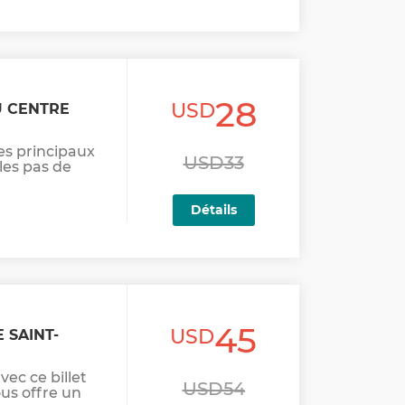
28
USD
U CENTRE
es principaux
USD33
 les pas de
Détails
45
USD
 SAINT-
vec ce billet
USD54
ous offre un