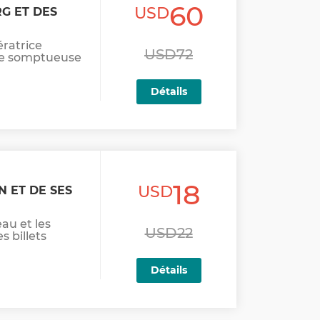
60
USD
RG ET DES
ératrice
USD72
 vie somptueuse
Détails
18
USD
N ET DE SES
au et les
USD22
 billets
Détails