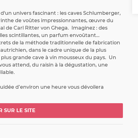
'un univers fascinant : les caves Schlumberger, 
yrinthe de voûtes impressionnantes, œuvre du 
al de Carl Ritter von Ghega.  Imaginez : des 
lles scintillantes, un parfum envoûtant…  
rets de la méthode traditionnelle de fabrication 
utrichien, dans le cadre unique de la plus 
 plus grande cave à vin mousseux du pays.  Un 
vous attend, du raisin à la dégustation, une 
iable.

uidée d’environ une heure vous dévoilera 
réation du vin mousseux,  depuis ses origines 
nal dans la bouteille.  Vous participerez même à 
ractive : le "remuage manuel" des bouteilles sur 
R SUR LE SITE
inés, un moment privilégié pour percer les 
rgement et du dosage.  Explorez les caves et 
oire de Schlumberger, une saga qui commence en 