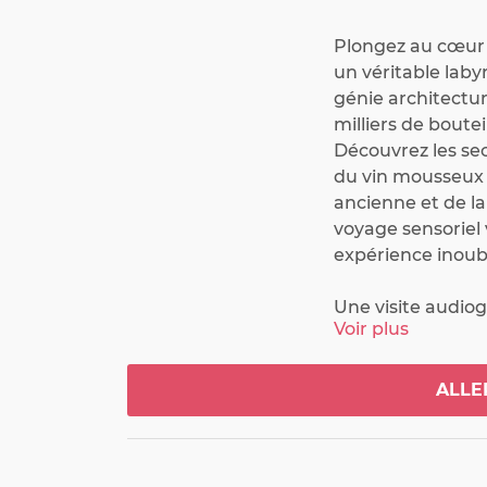
Plongez au cœur d
un véritable lab
génie architectur
milliers de boutei
Découvrez les sec
du vin mousseux a
ancienne et de la
voyage sensoriel 
expérience inoubl
Une visite audiog
Voir plus
l'histoire de la c
jusqu'à l'éclat fi
une activité inte
ALLE
les pupitres incl
mystères du dégo
découvrez l'hist