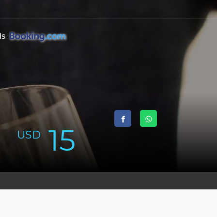
ls
15
USD