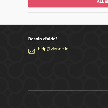
ALLE
Puis, vers 20h00,
vous confortablem
d'œuvre de Mozart
château de Schön
internationaux. 
Besoin d'aide?
help@vienne.in