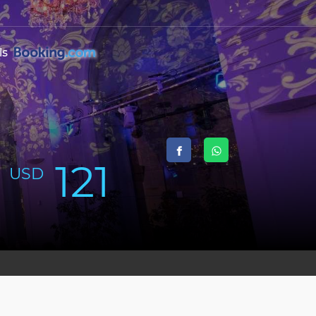
ls
121
USD