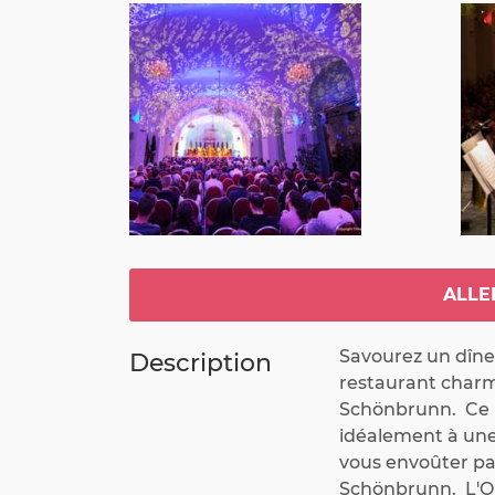
ALLE
Savourez un dîner
Description
restaurant charm
Schönbrunn.  Ce 
idéalement à une 
vous envoûter pa
Schönbrunn.  L'O