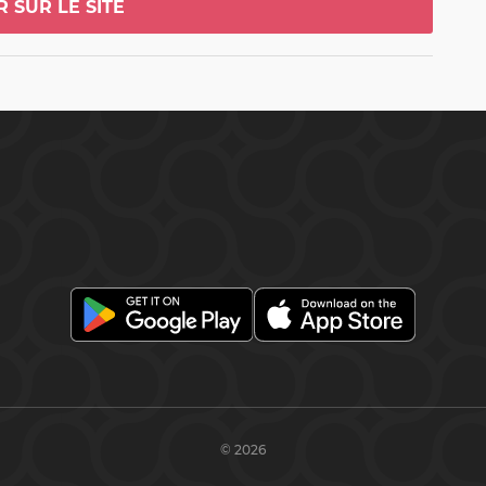
R SUR LE SITE
 direction l'Orangerie de Schönbrunn.  Installez-
ent et laissez-vous envoûter par les chefs-
 et de Strauss, interprétés par l'orchestre du 
brunn, accompagné de solistes d'opéra 
Une soirée magique vous attend !
© 2026