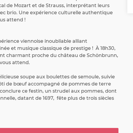
cal de Mozart et de Strauss, interprétant leurs 
c brio. Une expérience culturelle authentique 
s attend !
rience viennoise inoubliable alliant 
née et musique classique de prestige !  À 18h30, 
ant charmant proche du château de Schönbrunn, 
vous attend.

icieuse soupe aux boulettes de semoule, suivie 
rôti de bœuf accompagné de pommes de terre 
conclure ce festin, un strudel aux pommes, dont 
nnelle, datant de 1697,  fête plus de trois siècles 
en est proposé sur simple demande préalable – 
ous contacter.
