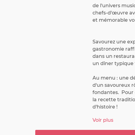
de l'univers musi
chefs-d'œuvre ave
et mémorable vou
Savourez une expé
gastronomie raffi
dans un restaur
un dîner typique 
Au menu : une dél
d'un savoureux 
fondantes.  Pour 
la recette traditio
d'histoire !

Voir plus
Un menu végétari
n'hésitez pas à n